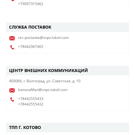
+79097315462
СЛУЖБА ПОСТАВОК
rec-postavka@vnpz.lukoil.com
+78442967465
​ЦЕНТР ВНЕШНИХ КОММУНИКАЦИЙ
400066, г. Волгоград, ул. Советская, д. 10
IvanovaMan@vnpz.lukoil.com
+78442555433
+78442555432
ТПП Г. КОТОВО