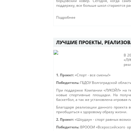
борцовский ковер. Сегодня, когда са
поддержку, все больше школ стараются р
Подробнее
ЛУЧШИЕ ПРОЕКТЫ, РЕАЛИЗОВ
В 2
«ЛУ
реа
1. Проект:
«Спорт - все смены!»
Победитель:
ГБДОУ Волгоградской област
При поддержке Компании «ЛУКОЙЛ» на те
новые спортивные площадки. На получ
баскетбол, а так же установлена игровая п
Благодаря реализации данного проекта 
приобщаться к здоровому образу жизни.
2. Проект:
«Шоудаун - спорт равных возм
Победитель:
ВРОООИ «Всероссийского орд