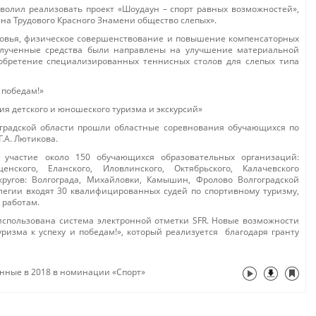
волил реализовать проект «Шоудаун – спорт равных возможностей»,
на Трудового Красного Знамени общество слепых».
ровья, физическое совершенствование и повышение компенсаторных
олученные средства были направлены на улучшение материальной
бретение специализированных теннисных столов для слепых типа
 победам!»
ия детского и юношеского туризма и экскурсий»
оградской области прошли областные соревнования обучающихся по
.А. Лютикова.
участие около 150 обучающихся образовательных организаций:
кого, Еланского, Иловлинского, Октябрьского, Калачевского
ругов: Волгограда, Михайловки, Камышин, Фролово Волгоградской
ллегии входят 30 квалифицированных судей по спортивному туризму,
 работам.
использована система электронной отметки SFR. Новые возможности
уризма к успеху и победам!», который реализуется благодаря гранту
анные в 2018 в номинации «Спорт»