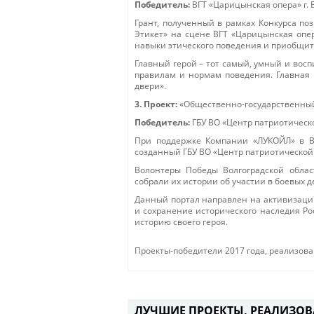
Победитель:
ВГТ «Царицынская опера» г. 
Грант, полученный в рамках Конкурса по
Этикет» на сцене ВГТ «Царицынская опер
навыки этического поведения и приобщит 
Главный герой – тот самый, умный и вос
правилам и нормам поведения. Главная 
двери».
3. Проект:
«Общественно-государственны
Победитель:
ГБУ ВО «Центр патриотическ
При поддержке Компании «ЛУКОЙЛ» в Во
созданный ГБУ ВО «Центр патриотической
Волонтеры Победы Волгоградской облас
собрали их истории об участии в боевых 
Данный портал направлен на активизаци
и сохранение исторического наследия Р
историю своего героя.
Проекты-победители 2017 года, реализова
ЛУЧШИЕ ПРОЕКТЫ, РЕАЛИЗОВ