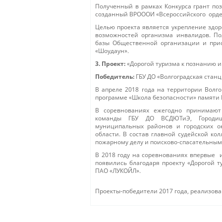
Полученный в рамках Конкурса грант поз
созданный ВРОООИ «Всероссийского орде
Целью проекта является укрепление здо
возможностей организма инвалидов. П
базы Общественной организации и прио
«Шоудаун».
3. Проект:
«Дорогой туризма к познанию и
Победитель:
ГБУ ДО «Волгоградская станц
В апреле 2018 года на территории Волг
программе «Школа безопасности» памяти Г
В соревнованиях ежегодно принимают 
команды ГБУ ДО ВСДЮТиЭ, Городищенс
муниципальных районов и городских ок
области. В состав главной судейской ко
пожарному делу и поисково-спасательным
В 2018 году на соревнованиях впервые 
появились благодаря проекту «Дорогой т
ПАО «ЛУКОЙЛ».
Проекты-победители 2017 года, реализов