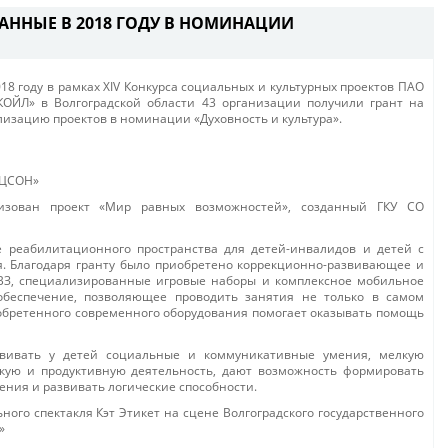
АННЫЕ В 2018 ГОДУ В НОМИНАЦИИ
018 году в рамках ХIV Конкурса социальных и культурных проектов ПАО
КОЙЛ» в Волгоградской области 43 организации получили грант на
лизацию проектов в номинации «Духовность и культура».
 ЦСОН»
лизован проект «Мир равных возможностей», созданный ГКУ СО
е реабилитационного пространства для детей-инвалидов и детей с
. Благодаря гранту было приобретено коррекционно-развивающее и
ОВЗ, специализированные игровые наборы и комплексное мобильное
 обеспечение, позволяющее проводить занятия не только в самом
обретенного современного оборудования помогает оказывать помощь
вивать у детей социальные и коммуникативные умения, мелкую
скую и продуктивную деятельность, дают возможность формировать
ния и развивать логические способности.
ного спектакля Кэт Этикет на сцене Волгоградского государственного
»