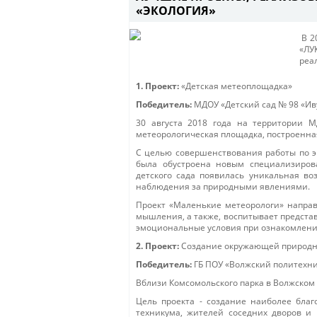
«ЭКОЛОГИЯ»
В 2
«ЛУ
реа
1. Проект:
«Детская метеоплощадка»
Победитель:
МДОУ «Детский сад № 98 «Ив
30 августа 2018 года на территории 
метеорологическая площадка, построенна
С целью совершенствования работы по 
была обустроена новым специализиров
детского сада появилась уникальная во
наблюдения за природными явлениями.
Проект «Маленькие метеорологи» направ
мышления, а также, воспитывает предста
эмоциональные условия при ознакомлени
2. Проект:
Создание окружающей природной
Победитель:
ГБ ПОУ «Волжский политехн
Вблизи Комсомольского парка в Волжском
Цель проекта - создание наиболее благо
техникума, жителей соседних дворов и