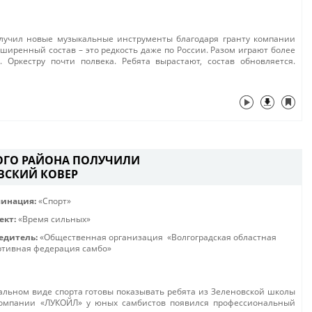
олучил новые музыкальные инструменты благодаря гранту компании
ширенный состав – это редкость даже по России. Разом играют более
 Оркестру почти полвека. Ребята вырастают, состав обновляется.
ОГО РАЙОНА ПОЛУЧИЛИ
ВСКИЙ КОВЕР
инация:
«Спорт»
ект:
«Время сильных»
едитель:
«Общественная организация «Волгоградская областная
ртивная федерация самбо»
льном виде спорта готовы показывать ребята из Зеленовской школы
 компании «ЛУКОЙЛ» у юных самбистов появился профессиональный