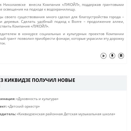
 в Николаевске внесла Компания «ЛУКОЙЛ», поддержав грантовыми
е освещения на подходе к водохранилищу.
ы своего существования много сделал для благоустройства города –
и деревья. Сделать удобный подход к Волге – продолжение аллеи,
ествить Компания «ЛУКОЙЛ».
бедителем в конкурсе социальных и культурных проектов Компании
ый грант позволил приобрести фонари, которые украсили эту дорожку
ток.
ИЗ КИКВИДЗЕ ПОЛУЧИЛ НОВЫЕ
Ы
инация:
«Духовность и культура»
ект:
«Детский оркестр»
едитель:
«Киквидзенская районная Детская музыкальная школа»