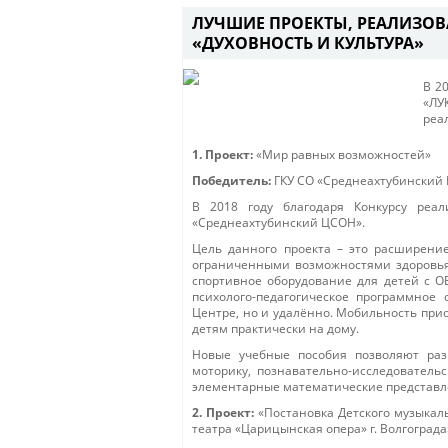
ЛУЧШИЕ ПРОЕКТЫ, РЕАЛИЗОВ
«ДУХОВНОСТЬ И КУЛЬТУРА»
В 2
«ЛУ
реа
1. Проект:
«Мир равных возможностей»
Победитель:
ГКУ СО «Среднеахтубинский
В 2018 году благодаря Конкурсу реа
«Среднеахтубинский ЦСОН».
Цель данного проекта – это расширени
ограниченными возможностями здоровья
спортивное оборудование для детей с 
психолого-педагогическое программное
Центре, но и удалённо. Мобильность при
детям практически на дому.
Новые учебные пособия позволяют раз
моторику, познавательно-исследователь
элементарные математические представле
2. Проект:
«Постановка Детского музыкаль
театра «Царицынская опера» г. Волгограда