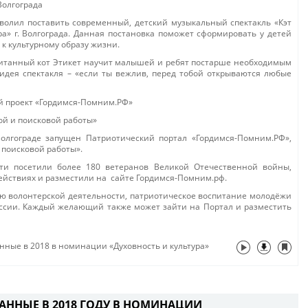
Волгограда
зволил поставить современный, детский музыкальный спектакль «Кэт
а» г. Волгограда. Данная постановка поможет сформировать у детей
к культурному образу жизни.
питанный кот Этикет научит малышей и ребят постарше необходимым
идея спектакля – «если ты вежлив, перед тобой открываются любые
й проект «Гордимся-Помним.РФ»
ой и поисковой работы»
лгограде запущен Патриотический портал «Гордимся-Помним.РФ»,
 поисковой работы».
ти посетили более 180 ветеранов Великой Отечественной войны,
действиях и разместили на сайте Гордимся-Помним.рф.
ю волонтерской деятельности, патриотическое воспитание молодёжи
оссии. Каждый желающий также может зайти на Портал и разместить
нные в 2018 в номинации «Духовность и культура»
АННЫЕ В 2018 ГОДУ В НОМИНАЦИИ