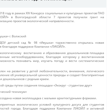
018 году в рамках ХIV Конкурса социальных и культурных проектов ПАО
КОЙЛ» в Волгоградской области 7 проектов получили грант на
лизацию проектов экологической направленности.
ушка» г. Волжский
МДОУ детский сад № 98 «Ивушка» торжественно открылась новая
я благодаря поддержке Компании «ЛУКОЙЛ».
экологическому воспитанию и образованию дошкольников площадка
анным метеооборудованием, благодаря которому у воспитанников
зможность познавать мир, изучать погоду и вести систематические
лен на развитие у детей любознательности, внимания, логического
вление об универсальной ценности природы и создает благоприятные
и дошкольников с родным краем.
 среды путем создания площадки «Экокруг - студентам друг»
ический техникум»
 создана новая экоплощадка с малыми архитектурными формами.
приятных экологических условий культурного досуга для студентов
 гостей города. Благодаря поддержке Компании ЛУКОЙЛ и активной