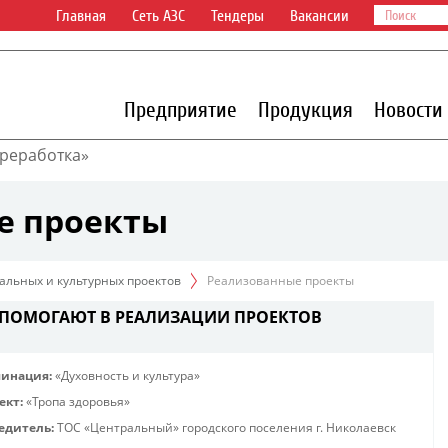
Главная
Сеть АЗС
Тендеры
Вакансии
Предприятие
Продукция
Новости
реработка»
е проекты
альных и культурных проектов
Реализованные проекты
 ПОМОГАЮТ В РЕАЛИЗАЦИИ ПРОЕКТОВ
инация:
«Духовность и культура»
ект:
«Тропа здоровья»
едитель:
ТОС «Центральный» городского поселения г. Николаевск